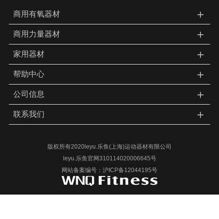
＋
商用有氧器材
＋
商用力量器材
＋
家用器材
＋
帮助中心
＋
公司信息
＋
联系我们
版权所有2020leyu.乐鱼(上海)运动器材有限公司
leyu.乐鱼官网310114020006645号
网站备案编号：沪ICP备12044195号