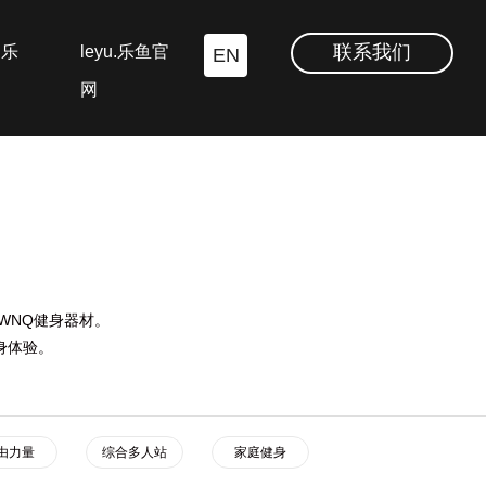
联系我们
.乐
leyu.乐鱼官
EN
网
WNQ健身器材。
身体验。
由力量
综合多人站
家庭健身