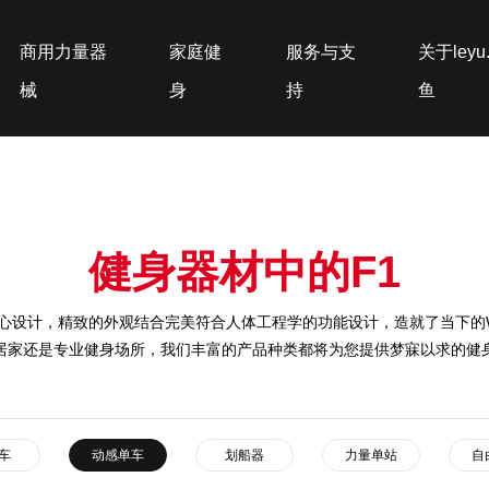
商用力量器
家庭健
服务与支
关于leyu
械
身
持
鱼
健身器材中的F1
心设计，精致的外观结合完美符合人体工程学的功能设计，造就了当下的
居家还是专业健身场所，我们丰富的产品种类都将为您提供梦寐以求的健
车
动感单车
划船器
力量单站
自