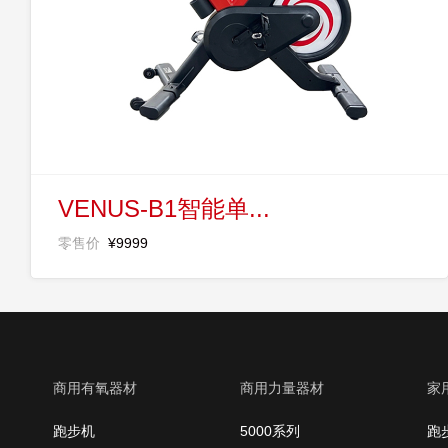
VENUS-B1智能单...
零售价
¥9999
商用有氧器材
商用力量器材
家
跑步机
5000系列
跑