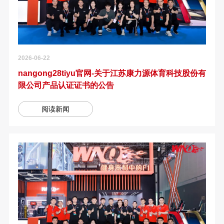
2026-06-22
nangong28tiyu官网-关于江苏康力源体育科技股份有
限公司产品认证证书的公告
阅读新闻