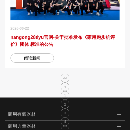
2026-06-22
nangong28tiyu官网-关于批准发布《家用跑步机评
价》团体 标准的公告
阅读新闻
<<
<
1
2
＋
3
商用有氧器材
4
＋
商用力量器材