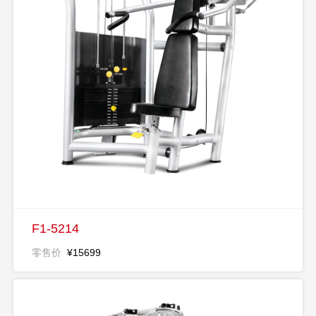
F1-5214
零售价
¥15699