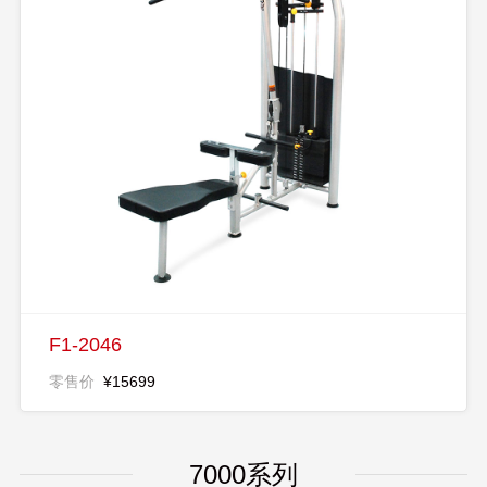
F1-2046
零售价
¥15699
7000系列