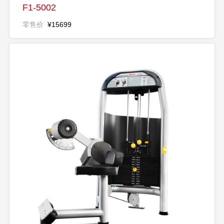
F1-5002
零售价
¥15699