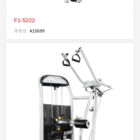
F1-5222
零售价
¥15699