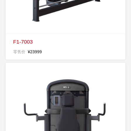
F1-7003
零售价
¥23999