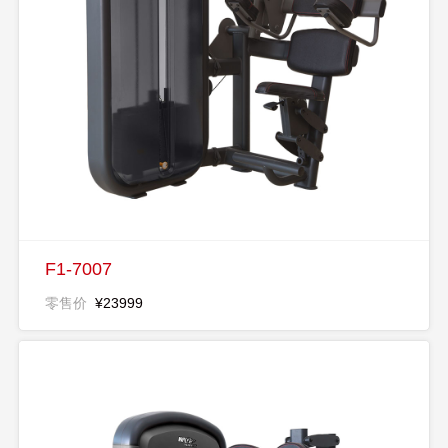
F1-7007
零售价
¥23999