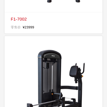
F1-7002
零售价
¥23999