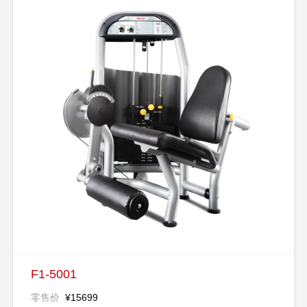
F1-5001
零售价
¥15699