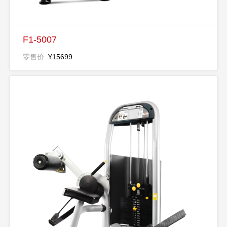
F1-5007
零售价
¥15699