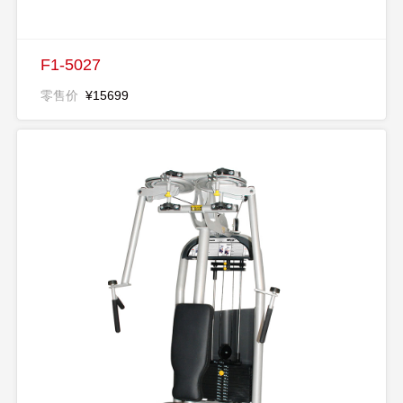
F1-5027
零售价
¥15699