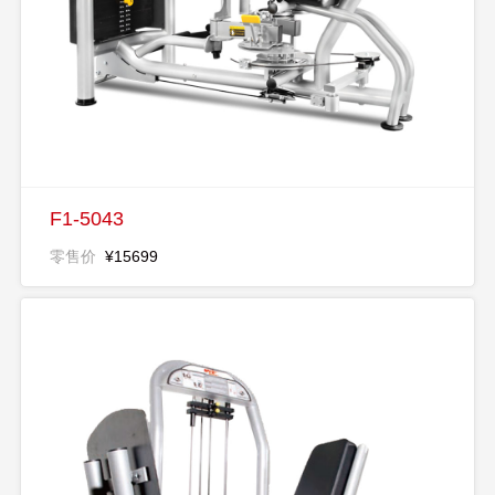
F1-5043
零售价
¥15699