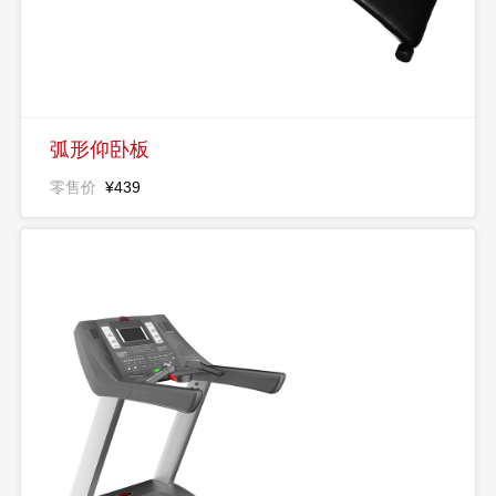
弧形仰卧板
零售价
¥439