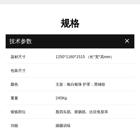
规格
＋
技术参数
器材尺寸
1250*1160*1515 （长*宽*高mm）
包装尺寸
颜色
主架：银白银珠 护罩：黑锤纹
重量
245Kg
锻炼部位
股四头肌、腓肠肌、比目鱼肌等
功能
踢腿训练