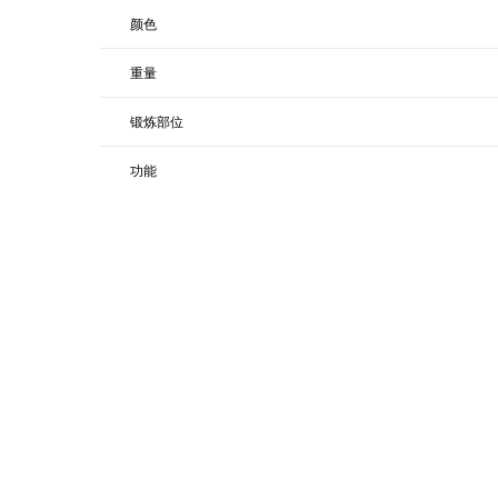
颜色
重量
锻炼部位
功能