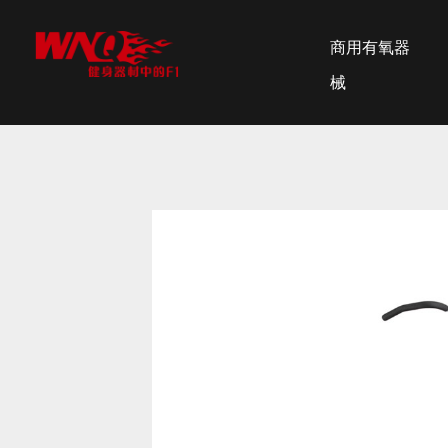
商用有氧器
械