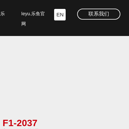
联系我们
.乐
leyu.乐鱼官
EN
网
F1-2037