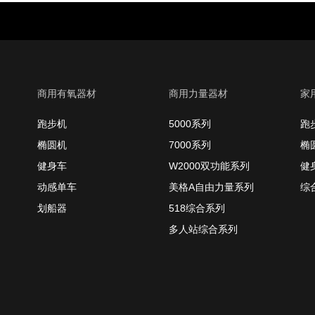
商用有氧器材
商用力量器材
家
跑步机
5000系列
跑
椭圆机
7000系列
椭
健身车
W2000双功能系列
健
动感单车
美格A自由力量系列
综
划船器
518综合系列
多人站综合系列