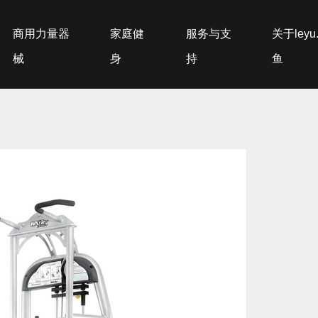
商用力量器
家庭健
服务与支
关于leyu
械
身
持
鱼