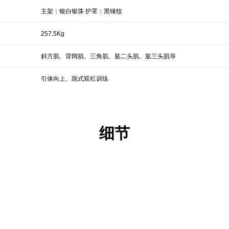
主架：银白银珠 护罩：黑锤纹
257.5Kg
斜方肌、背阔肌、三角肌、肱二头肌、肱三头肌等
引体向上、跪式双杠训练
细节