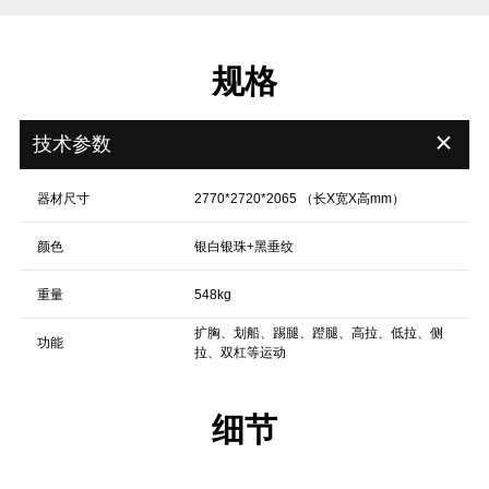
规格
＋
技术参数
器材尺寸
2770*2720*2065 （长X宽X高mm）
颜色
银白银珠+黑垂纹
重量
548kg
扩胸、划船、踢腿、蹬腿、高拉、低拉、侧
功能
拉、双杠等运动
细节