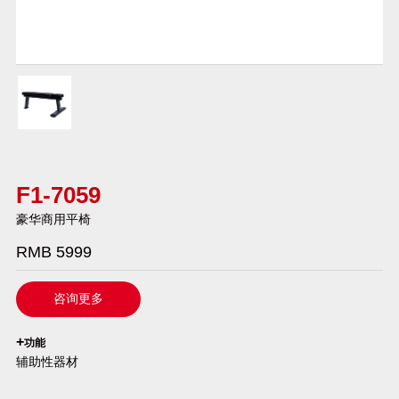
F1-7059
豪华商用平椅
RMB 5999
咨询更多
`
+
功能
辅助性器材