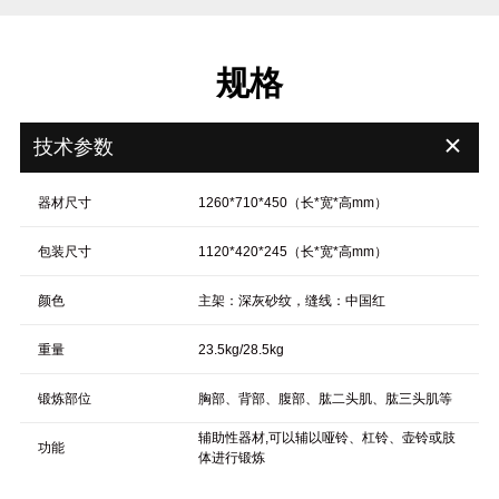
规格
＋
技术参数
器材尺寸
1260*710*450（长*宽*高mm）
包装尺寸
1120*420*245（长*宽*高mm）
颜色
主架：深灰砂纹，缝线：中国红
重量
23.5kg/28.5kg
锻炼部位
胸部、背部、腹部、肱二头肌、肱三头肌等
辅助性器材,可以辅以哑铃、杠铃、壶铃或肢
功能
体进行锻炼