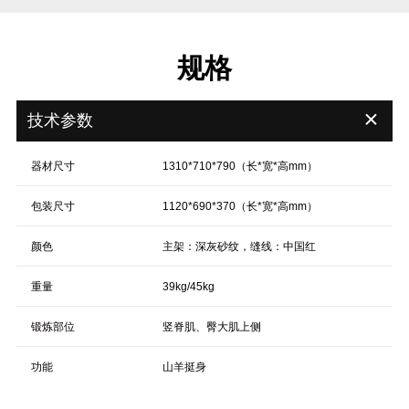
规格
＋
技术参数
器材尺寸
1310*710*790（长*宽*高mm）
包装尺寸
1120*690*370（长*宽*高mm）
颜色
主架：深灰砂纹，缝线：中国红
重量
39kg/45kg
锻炼部位
竖脊肌、臀大肌上侧
功能
山羊挺身