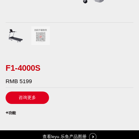
F1-4000S
RMB 5199
咨询更多
`
+
功能
查看leyu.乐鱼产品图册