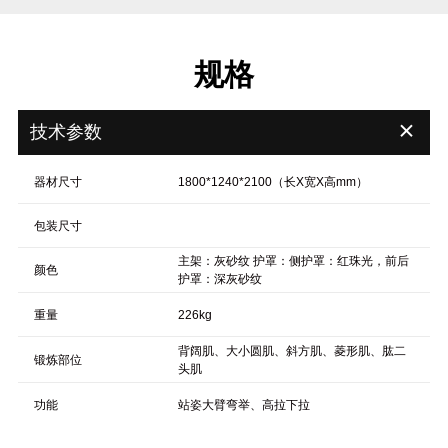
规格
＋
技术参数
器材尺寸
1800*1240*2100（长X宽X高mm）
包装尺寸
主架：灰砂纹 护罩：侧护罩：红珠光，前后
颜色
护罩：深灰砂纹
重量
226kg
背阔肌、大小圆肌、斜方肌、菱形肌、肱二
锻炼部位
头肌
功能
站姿大臂弯举、高拉下拉