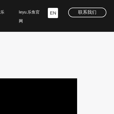
联系我们
.乐
leyu.乐鱼官
EN
网