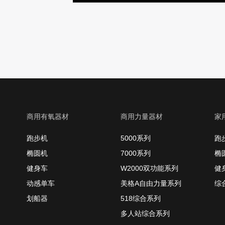
商用有氧器材
商用力量器材
家
跑步机
5000系列
跑
椭圆机
7000系列
椭
健身车
W2000双功能系列
健
动感单车
美格A自由力量系列
综
划船器
518综合系列
多人站综合系列